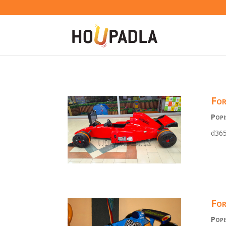
For
Popi
d36
For
Popi