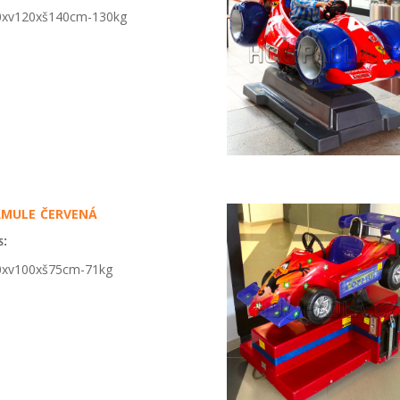
0xv120xš140cm-130kg
mule červená
s:
0xv100xš75cm-71kg