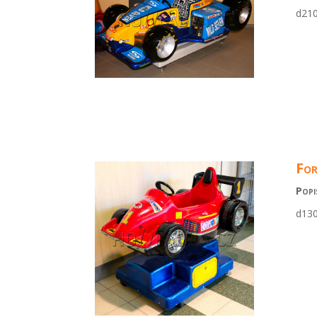
d21
For
Popi
d13