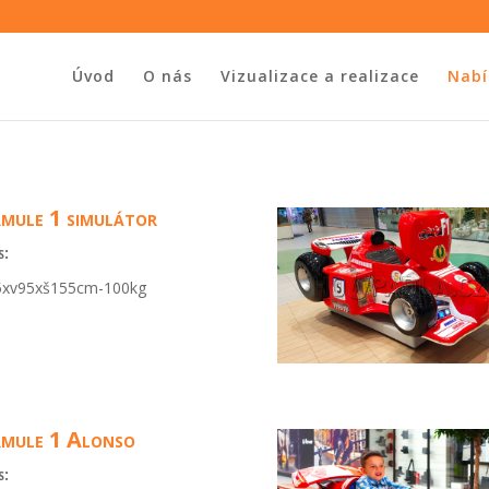
Úvod
O nás
Vizualizace a realizace
Nabí
mule 1 simulátor
s:
5xv95xš155cm-100kg
mule 1 Alonso
s: