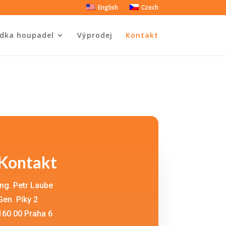
English
Czech
dka houpadel
Výprodej
Kontakt
Kontakt
Ing. Petr Laube
Gen. Píky 2
160 00 Praha 6