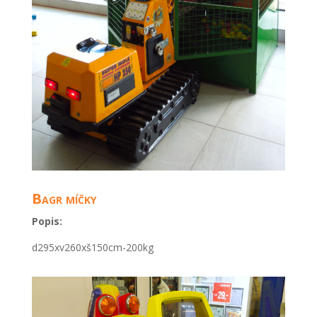
Bagr míčky
Popis:
d295xv26
0
xš150cm-200kg