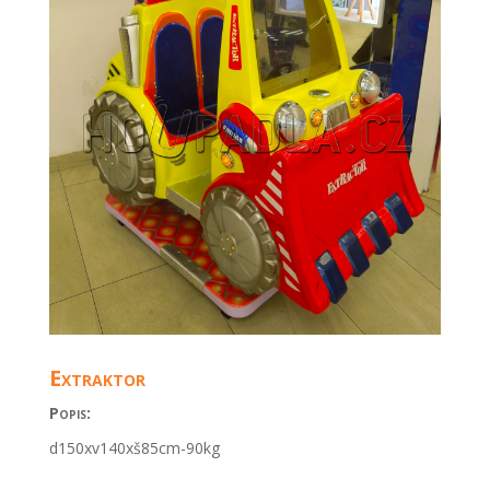
Extraktor
Popis:
d150xv140xš85cm-90kg