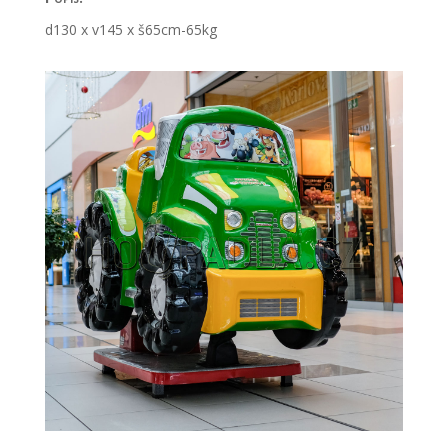
d130 x v145 x š65cm-65kg