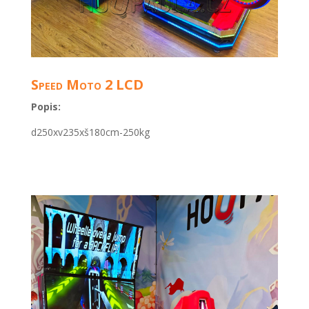
Speed Moto 2 LCD
Popis:
d250xv235xš180cm-250kg