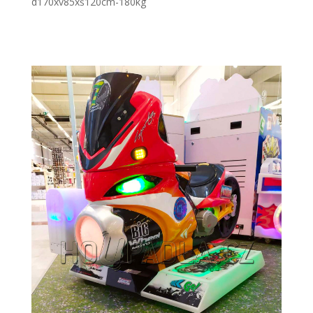
d170xv85xš120cm-180kg