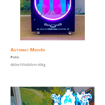
Automat Medvěd
Popis:
d60xv195xš60cm-60kg