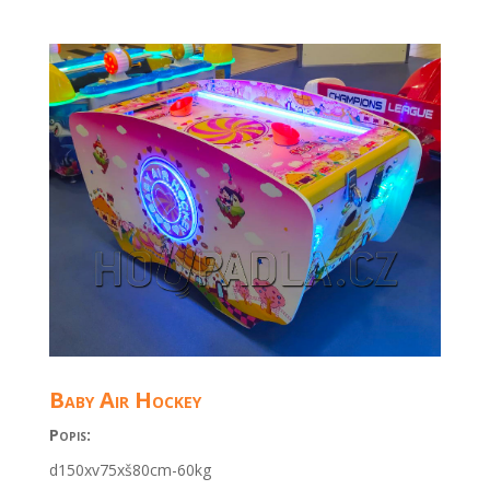
Baby Air Hockey
Popis:
d150xv75xš80cm-60kg