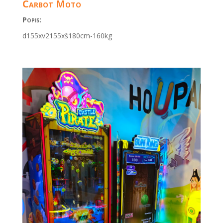
Carbot Moto
Popis:
d155xv2155xš180cm-160kg