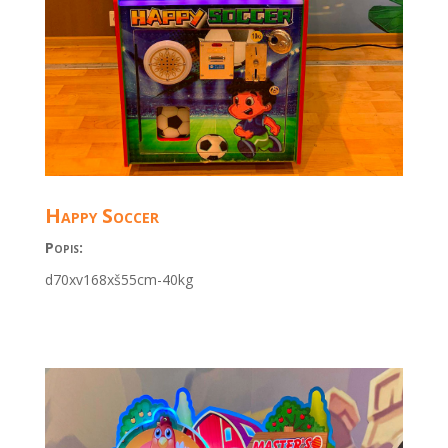
Happy Soccer
Popis:
d70xv168xš55cm-40kg