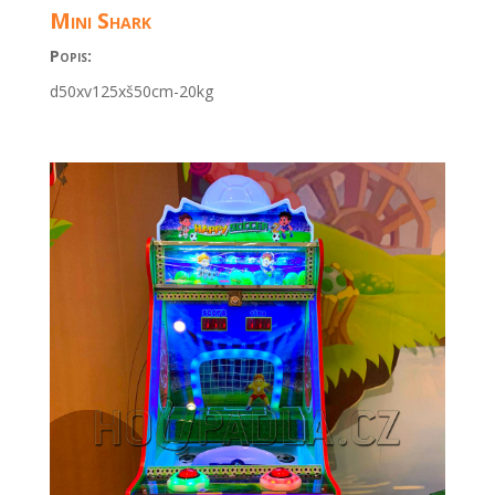
Mini Shark
Popis:
d50xv125xš50cm-20kg