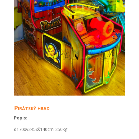
Pirátský hrad
Popis:
d170xv245xš140cm-250kg