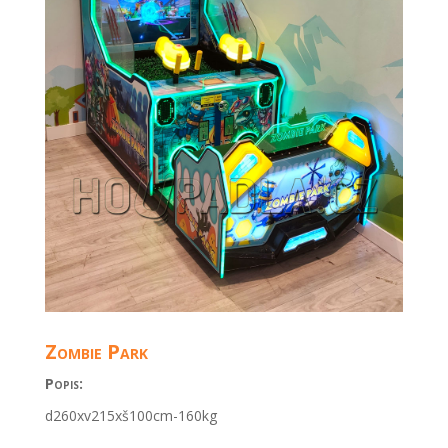
Zombie Park
Popis:
d260xv215xš100cm-160kg