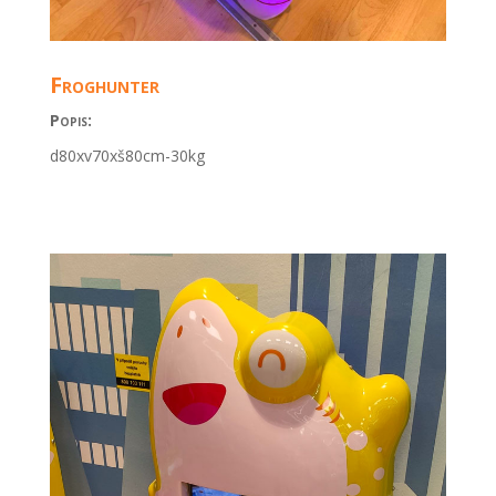
Froghunter
Popis:
d80xv70xš80cm-30kg