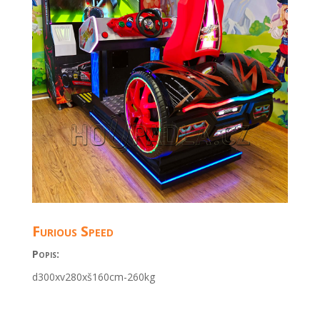
Furious Speed
Popis:
d300xv280xš160cm-260kg