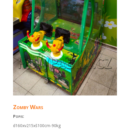
Zomby Wars
Popis:
d160xv215xš100cm-90kg