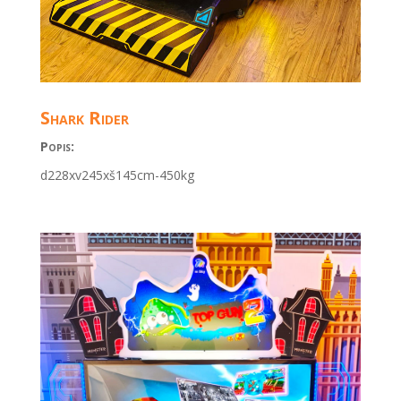
Shark Rider
Popis:
d228xv245xš145cm-450kg