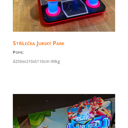
Střílečka Jurský Park
Popis:
d250xv210xš110cm-90kg