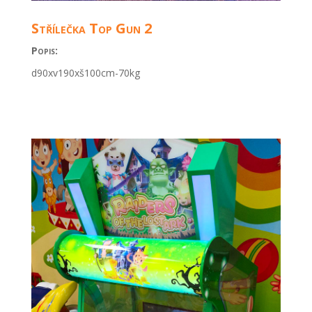
Střílečka Top Gun 2
Popis:
d90xv190xš100cm-70kg