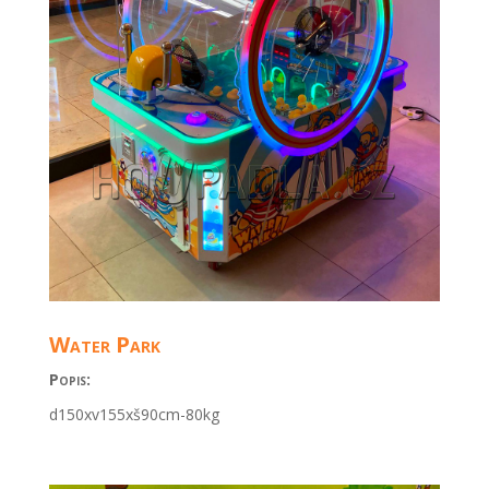
Water Park
Popis:
d150xv155xš90cm-80kg