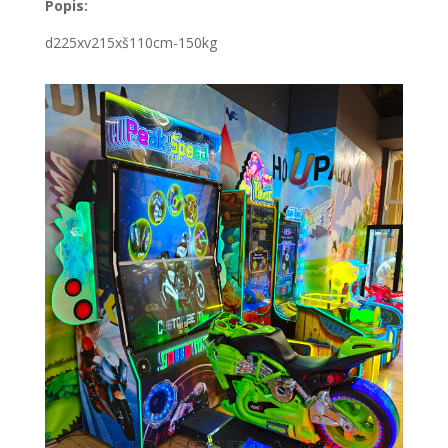
Popis:
d225xv215xš110cm-150kg